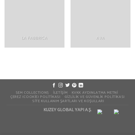
LA FABBRICA
AVA
SEM COLLECTIONS
İLETIŞIM
KVKK AYDINLATMA METNI
ÇEREZ (COOKIE) POLITIKASI
GIZLILIK VE GÜVENLIK POLITIKASI
SITE KULLANIM ŞARTLARI VE KOŞULLARI
KUZEY GLOBAL YAPI A.Ş.