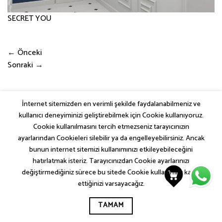
SECRET YOU
←
Önceki
Sonraki
→
İnternet sitemizden en verimli şekilde faydalanabilmeniz ve
kullanıcı deneyiminizi geliştirebilmek için Cookie kullanıyoruz.
SEM COLLECTIONS
İLETIŞIM
KVKK AYDINLATMA METNI
Cookie kullanılmasını tercih etmezseniz tarayıcınızın
ÇEREZ (COOKIE) POLITIKASI
GIZLILIK VE GÜVENLIK POLITIKASI
ayarlarından Cookieleri silebilir ya da engelleyebilirsiniz. Ancak
SITE KULLANIM ŞARTLARI VE KOŞULLARI
bunun internet sitemizi kullanımınızı etkileyebileceğini
KUZEY GLOBAL YAPI A.Ş.
hatırlatmak isteriz. Tarayıcınızdan Cookie ayarlarınızı
değiştirmediğiniz sürece bu sitede Cookie kullanımını kabul
ettiğinizi varsayacağız.
TAMAM