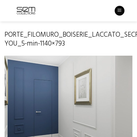
Skip
to
content
PORTE_FILOMURO_BOISERIE_LACCATO_SECR
YOU_5-min-1140×793