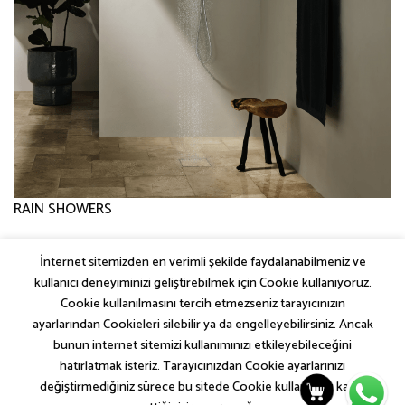
RAIN SHOWERS
İnternet sitemizden en verimli şekilde faydalanabilmeniz ve
←
Önceki
kullanıcı deneyiminizi geliştirebilmek için Cookie kullanıyoruz.
Sonraki
→
Cookie kullanılmasını tercih etmezseniz tarayıcınızın
ayarlarından Cookieleri silebilir ya da engelleyebilirsiniz. Ancak
bunun internet sitemizi kullanımınızı etkileyebileceğini
hatırlatmak isteriz. Tarayıcınızdan Cookie ayarlarınızı
değiştirmediğiniz sürece bu sitede Cookie kullanımını kabul
SEM COLLECTIONS
İLETIŞIM
KVKK AYDINLATMA METNI