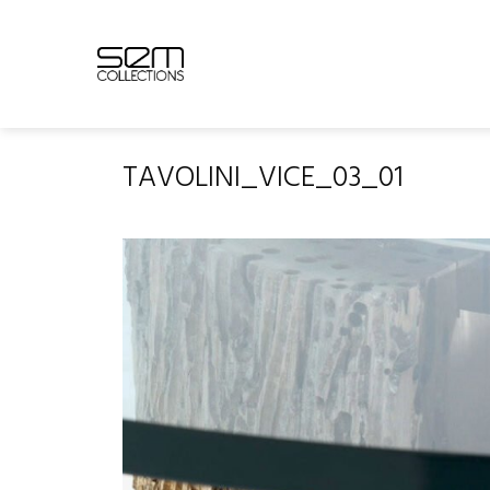
Skip
to
content
TAVOLINI_VICE_03_01