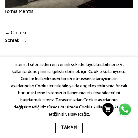
Forma Mentis
←
Önceki
Sonraki
→
İnternet sitemizden en verimli şekilde faydalanabilmeniz ve
kullanıcı deneyiminizi geliştirebilmek için Cookie kullanıyoruz.
SEM COLLECTIONS
İLETIŞIM
KVKK AYDINLATMA METNI
Cookie kullanılmasını tercih etmezseniz tarayıcınızın
ÇEREZ (COOKIE) POLITIKASI
GIZLILIK VE GÜVENLIK POLITIKASI
ayarlarından Cookieleri silebilir ya da engelleyebilirsiniz. Ancak
SITE KULLANIM ŞARTLARI VE KOŞULLARI
bunun internet sitemizi kullanımınızı etkileyebileceğini
KUZEY GLOBAL YAPI A.Ş.
hatırlatmak isteriz. Tarayıcınızdan Cookie ayarlarınızı
değiştirmediğiniz sürece bu sitede Cookie kullanımını kabul
ettiğinizi varsayacağız.
TAMAM