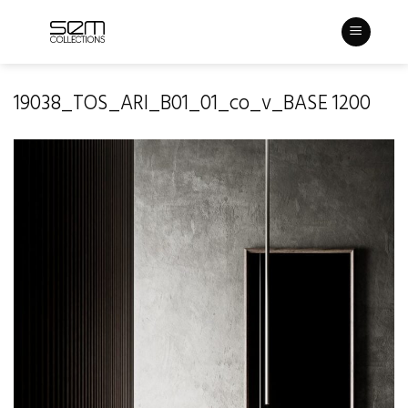
Skip
to
content
19038_TOS_ARI_B01_01_co_v_BASE 1200