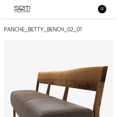
Skip
to
content
PANCHE_BETTY_BENCH_02_01