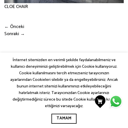
CLOE CHAIR
←
Önceki
Sonraki
→
İnternet sitemizden en verimli şekilde faydalanabilmeniz ve
kullanıcı deneyiminizi geliştirebilmek için Cookie kullanıyoruz.
SEM COLLECTIONS
İLETIŞIM
KVKK AYDINLATMA METNI
ÇEREZ (COOKIE) POLITIKASI
GIZLILIK VE GÜVENLIK POLITIKASI
Cookie kullanılmasını tercih etmezseniz tarayıcınızın
SITE KULLANIM ŞARTLARI VE KOŞULLARI
ayarlarından Cookieleri silebilir ya da engelleyebilirsiniz. Ancak
KUZEY GLOBAL YAPI A.Ş.
bunun internet sitemizi kullanımınızı etkileyebileceğini
hatırlatmak isteriz. Tarayıcınızdan Cookie ayarlarınızı
değiştirmediğiniz sürece bu sitede Cookie kullanımını kabul
ettiğinizi varsayacağız.
TAMAM