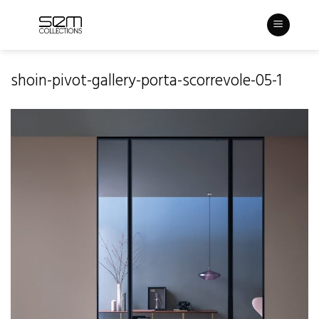
Skip
to
content
shoin-pivot-gallery-porta-scorrevole-05-1