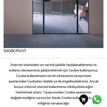
SHOIN PIVOT
İnternet sitemizden en verimli şekilde faydalanabilmeniz ve
←
Önceki
kullanıcı deneyiminizi geliştirebilmek için Cookie kullanıyoruz.
Sonraki
→
Cookie kullanılmasını tercih etmezseniz tarayıcınızın
ayarlarından Cookieleri silebilir ya da engelleyebilirsiniz. Ancak
bunun internet sitemizi kullanımınızı etkileyebileceğini
hatırlatmak isteriz. Tarayıcınızdan Cookie ayarlarınızı
değiştirmediğiniz sürece bu sitede Cookie kullanımını kabul
SEM COLLECTIONS
İLETIŞIM
KVKK AYDINLATMA METNI
ettiğinizi varsayacağız.
ÇEREZ (COOKIE) POLITIKASI
GIZLILIK VE GÜVENLIK POLITIKASI