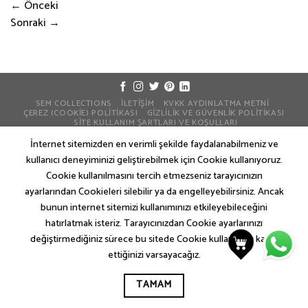
←
Önceki
Sonraki
→
SEM COLLECTIONS
İLETIŞIM
KVKK AYDINLATMA METNI
ÇEREZ (COOKIE) POLITIKASI
GIZLILIK VE GÜVENLIK POLITIKASI
SITE KULLANIM ŞARTLARI VE KOŞULLARI
KUZEY GLOBAL YAPI A.Ş.
İnternet sitemizden en verimli şekilde faydalanabilmeniz ve
kullanıcı deneyiminizi geliştirebilmek için Cookie kullanıyoruz.
Cookie kullanılmasını tercih etmezseniz tarayıcınızın
ayarlarından Cookieleri silebilir ya da engelleyebilirsiniz. Ancak
bunun internet sitemizi kullanımınızı etkileyebileceğini
hatırlatmak isteriz. Tarayıcınızdan Cookie ayarlarınızı
değiştirmediğiniz sürece bu sitede Cookie kullanımını kabul
ettiğinizi varsayacağız.
TAMAM