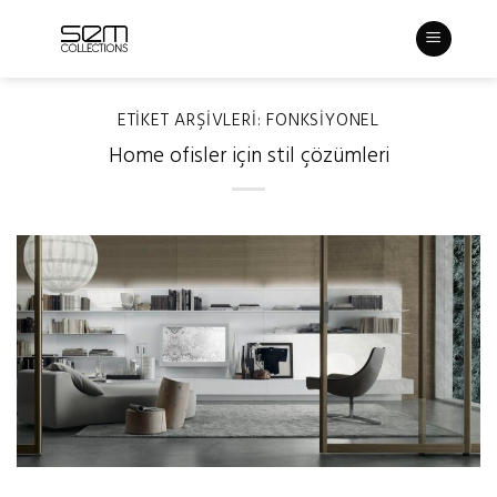
Skip
to
content
ETIKET ARŞIVLERI:
FONKSIYONEL
Home ofisler için stil çözümleri