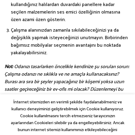
kullandığınız halılardan duvardaki panellere kadar
seçilen malzemelerin ses emici özelliğinin olmasına
özen azami özen gösterin.
Çalışma alanınızdan zamanla sıkılabileceğinizi ya da
değişiklik yapmak isteyeceğinizi unutmayın. Birbirinden
bağımsız mobilyalar seçmenin avantajını bu noktada
yakalayabilirsiniz.
Not:
Odanızı tasarlarken öncelikle kendinize şu soruları sorun:
Çalışma odanızı ne sıklıkla ve ne amaçla kullanacaksınız?
Burası ara sıra bir şeyler yapacağınız bir köşemi yoksa uzun
saatler geçireceğiniz bir ev-ofis mi olacak? Düzenlemeyi bu
sorulara vereceğiniz yanıtlara göre yapmanızda fayda var…
İnternet sitemizden en verimli şekilde faydalanabilmeniz ve
kullanıcı deneyiminizi geliştirebilmek için Cookie kullanıyoruz.
Cookie kullanılmasını tercih etmezseniz tarayıcınızın
ayarlarından Cookieleri silebilir ya da engelleyebilirsiniz. Ancak
bunun internet sitemizi kullanımınızı etkileyebileceğini